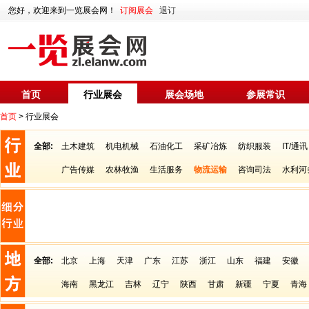
您好，欢迎来到一览展会网！
订阅展会
退订
首页
行业展会
展会场地
参展常识
首页
> 行业展会
全部:
土木建筑
机电机械
石油化工
采矿冶炼
纺织服装
IT/通讯
广告传媒
农林牧渔
生活服务
物流运输
咨询司法
水利河
全部:
北京
上海
天津
广东
江苏
浙江
山东
福建
安徽
海南
黑龙江
吉林
辽宁
陕西
甘肃
新疆
宁夏
青海