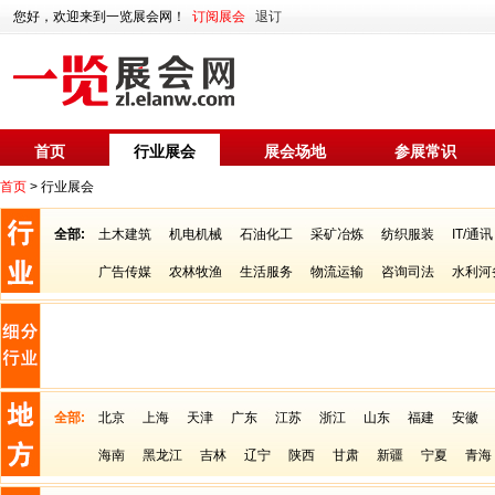
您好，欢迎来到一览展会网！
订阅展会
退订
首页
行业展会
展会场地
参展常识
首页
> 行业展会
全部:
土木建筑
机电机械
石油化工
采矿冶炼
纺织服装
IT/通讯
广告传媒
农林牧渔
生活服务
物流运输
咨询司法
水利河
全部:
北京
上海
天津
广东
江苏
浙江
山东
福建
安徽
海南
黑龙江
吉林
辽宁
陕西
甘肃
新疆
宁夏
青海