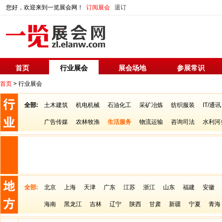
您好，欢迎来到一览展会网！
订阅展会
退订
首页
行业展会
展会场地
参展常识
首页
> 行业展会
全部:
土木建筑
机电机械
石油化工
采矿冶炼
纺织服装
IT/通讯
广告传媒
农林牧渔
生活服务
物流运输
咨询司法
水利河
全部:
北京
上海
天津
广东
江苏
浙江
山东
福建
安徽
海南
黑龙江
吉林
辽宁
陕西
甘肃
新疆
宁夏
青海