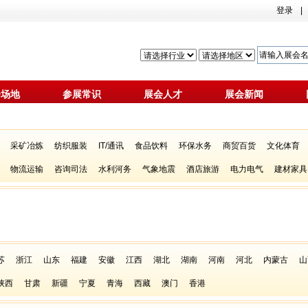
登录
|
会场地
参展常识
展会人才
展会新闻
采矿冶炼
纺织服装
IT/通讯
食品饮料
环保水务
商贸百货
文化体育
物流运输
咨询司法
水利河务
气象地震
酒店旅游
电力电气
建材家具
苏
浙江
山东
福建
安徽
江西
湖北
湖南
河南
河北
内蒙古
山
陕西
甘肃
新疆
宁夏
青海
西藏
澳门
香港