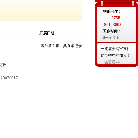
联系电话：
0755-
86153068
工作时间：
开展日期
周一至周五
当前第
1
页，共
0
条记录
一览展会网官方社
群期待您的加入！
去看看>>
才网
070017