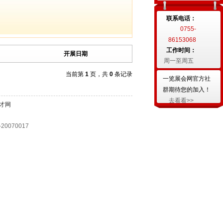
联系电话：
0755-
86153068
工作时间：
开展日期
周一至周五
当前第
1
页，共
0
条记录
一览展会网官方社
群期待您的加入！
去看看>>
才网
070017