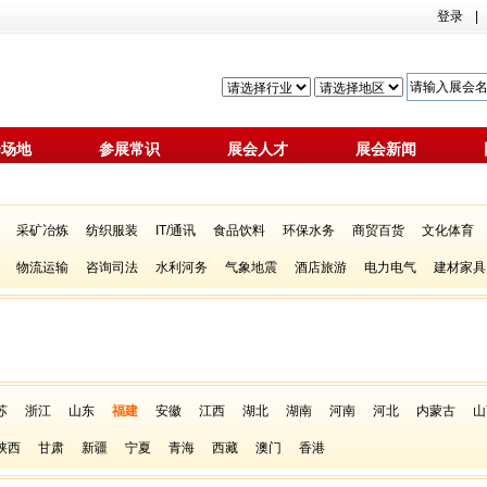
登录
|
会场地
参展常识
展会人才
展会新闻
采矿冶炼
纺织服装
IT/通讯
食品饮料
环保水务
商贸百货
文化体育
物流运输
咨询司法
水利河务
气象地震
酒店旅游
电力电气
建材家具
苏
浙江
山东
福建
安徽
江西
湖北
湖南
河南
河北
内蒙古
山
陕西
甘肃
新疆
宁夏
青海
西藏
澳门
香港