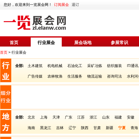
您好，欢迎来到一览展会网！
订阅展会
退订
首页
行业展会
展会场地
参展常识
首页
> 行业展会
全部:
土木建筑
机电机械
石油化工
采矿冶炼
纺织服装
IT/通讯
广告传媒
农林牧渔
生活服务
物流运输
咨询司法
水利河
全部:
北京
上海
天津
广东
江苏
浙江
山东
福建
安徽
海南
黑龙江
吉林
辽宁
陕西
甘肃
新疆
宁夏
青海