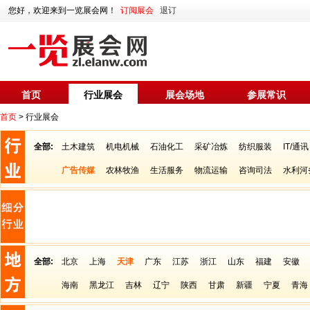
您好，欢迎来到一览展会网！
订阅展会
退订
首页
行业展会
展会场地
参展常识
首页
> 行业展会
全部:
土木建筑
机电机械
石油化工
采矿冶炼
纺织服装
IT/通讯
广告传媒
农林牧渔
生活服务
物流运输
咨询司法
水利河
全部:
北京
上海
天津
广东
江苏
浙江
山东
福建
安徽
海南
黑龙江
吉林
辽宁
陕西
甘肃
新疆
宁夏
青海