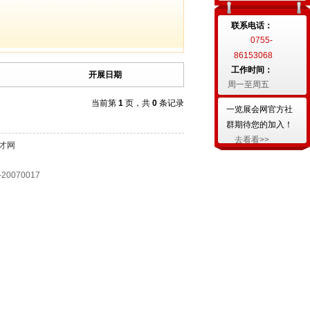
联系电话：
0755-
86153068
工作时间：
开展日期
周一至周五
当前第
1
页，共
0
条记录
一览展会网官方社
群期待您的加入！
去看看>>
才网
070017