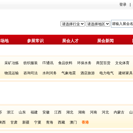
登录
|
会场地
参展常识
展会人才
展会新闻
采矿冶炼
纺织服装
IT/通讯
食品饮料
环保水务
商贸百货
文化体育
物流运输
咨询司法
水利河务
气象地震
酒店旅游
电力电气
建材家具
苏
浙江
山东
福建
安徽
江西
湖北
湖南
河南
河北
内蒙古
山
陕西
甘肃
新疆
宁夏
青海
西藏
澳门
香港