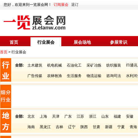
您好，欢迎来到一览展会网！
订阅展会
退订
首页
行业展会
展会场地
参展常识
首页
> 行业展会
全部:
土木建筑
机电机械
石油化工
采矿冶炼
纺织服装
IT/通讯
广告传媒
农林牧渔
生活服务
物流运输
咨询司法
水利河
全部:
北京
上海
天津
广东
江苏
浙江
山东
福建
安徽
海南
黑龙江
吉林
辽宁
陕西
甘肃
新疆
宁夏
青海