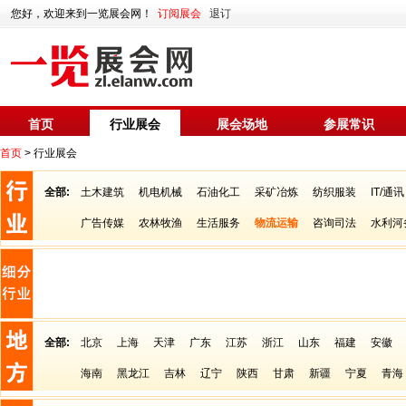
您好，欢迎来到一览展会网！
订阅展会
退订
首页
行业展会
展会场地
参展常识
首页
> 行业展会
全部:
土木建筑
机电机械
石油化工
采矿冶炼
纺织服装
IT/通讯
广告传媒
农林牧渔
生活服务
物流运输
咨询司法
水利河
全部:
北京
上海
天津
广东
江苏
浙江
山东
福建
安徽
海南
黑龙江
吉林
辽宁
陕西
甘肃
新疆
宁夏
青海