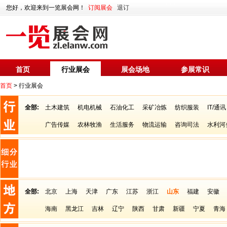
您好，欢迎来到一览展会网！
订阅展会
退订
首页
行业展会
展会场地
参展常识
首页
> 行业展会
全部:
土木建筑
机电机械
石油化工
采矿冶炼
纺织服装
IT/通讯
广告传媒
农林牧渔
生活服务
物流运输
咨询司法
水利河
全部:
北京
上海
天津
广东
江苏
浙江
山东
福建
安徽
海南
黑龙江
吉林
辽宁
陕西
甘肃
新疆
宁夏
青海