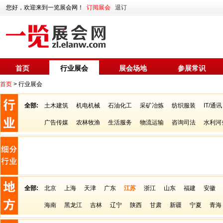
您好，欢迎来到一览展会网！
订阅展会
退订
首页
行业展会
展会场地
参展常识
首页
> 行业展会
全部:
土木建筑
机电机械
石油化工
采矿冶炼
纺织服装
IT/通讯
广告传媒
农林牧渔
生活服务
物流运输
咨询司法
水利河
全部:
北京
上海
天津
广东
江苏
浙江
山东
福建
安徽
海南
黑龙江
吉林
辽宁
陕西
甘肃
新疆
宁夏
青海