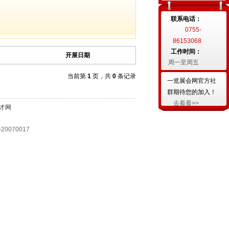
联系电话：
0755-
86153068
工作时间：
开展日期
周一至周五
当前第
1
页，共
0
条记录
一览展会网官方社
群期待您的加入！
去看看>>
才网
070017