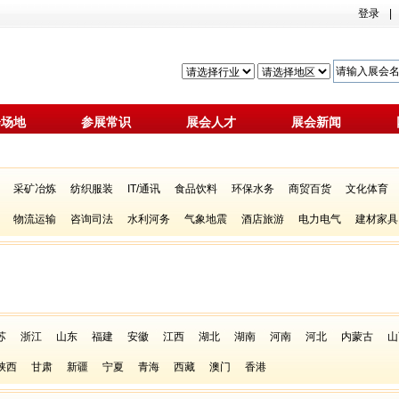
登录
|
会场地
参展常识
展会人才
展会新闻
采矿冶炼
纺织服装
IT/通讯
食品饮料
环保水务
商贸百货
文化体育
物流运输
咨询司法
水利河务
气象地震
酒店旅游
电力电气
建材家具
苏
浙江
山东
福建
安徽
江西
湖北
湖南
河南
河北
内蒙古
山
陕西
甘肃
新疆
宁夏
青海
西藏
澳门
香港