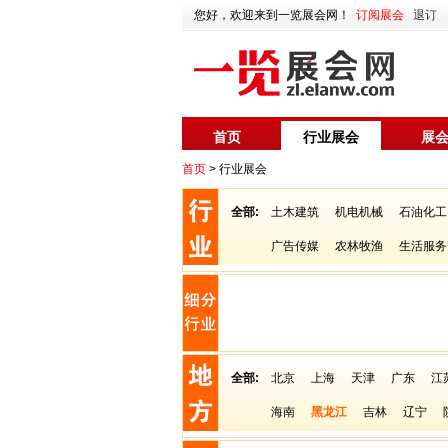
您好，欢迎来到一览展会网！
订阅展会
退订
首页
行业展会
展
首页
> 行业展会
全部:
土木建筑
机电机械
石油化工
广告传媒
农林牧渔
生活服务
全部:
北京
上海
天津
广东
江
海南
黑龙江
吉林
辽宁