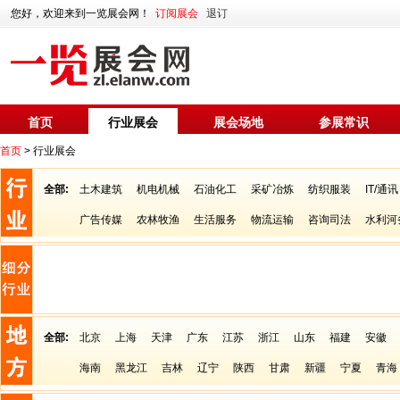
您好，欢迎来到一览展会网！
订阅展会
退订
首页
行业展会
展会场地
参展常识
首页
> 行业展会
全部:
土木建筑
机电机械
石油化工
采矿冶炼
纺织服装
IT/通讯
广告传媒
农林牧渔
生活服务
物流运输
咨询司法
水利河
全部:
北京
上海
天津
广东
江苏
浙江
山东
福建
安徽
海南
黑龙江
吉林
辽宁
陕西
甘肃
新疆
宁夏
青海