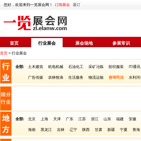
您好，欢迎来到一览展会网！
订阅展会
退订
首页
行业展会
展会场地
参展常识
首页
> 行业展会
全部:
土木建筑
机电机械
石油化工
采矿冶炼
纺织服装
IT/通讯
广告传媒
农林牧渔
生活服务
物流运输
咨询司法
水利河
全部:
北京
上海
天津
广东
江苏
浙江
山东
福建
安徽
海南
黑龙江
吉林
辽宁
陕西
甘肃
新疆
宁夏
青海